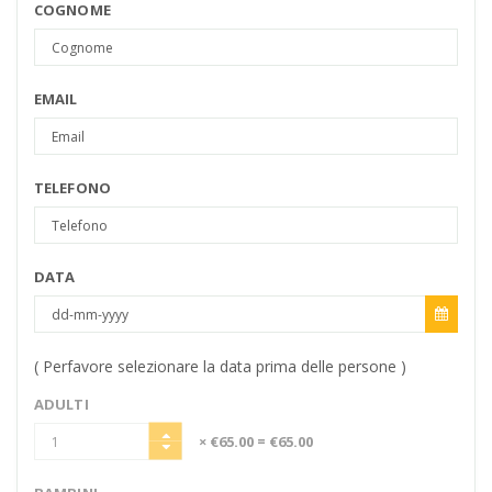
COGNOME
EMAIL
TELEFONO
DATA
( Perfavore selezionare la data prima delle persone )
ADULTI
× €65.00
= €65.00