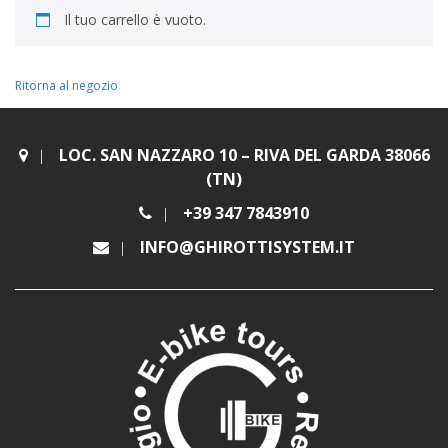
Il tuo carrello è vuoto.
Ritorna al negozio
LOC. SAN NAZZARO 10 – RIVA DEL GARDA 38066
(TN)
+39 347 7843910
INFO@GHIROTTISYSTEM.IT