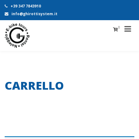
+39 347 7843910
info@ghirottisystem.it
0
CARRELLO
Home
//
Carrello